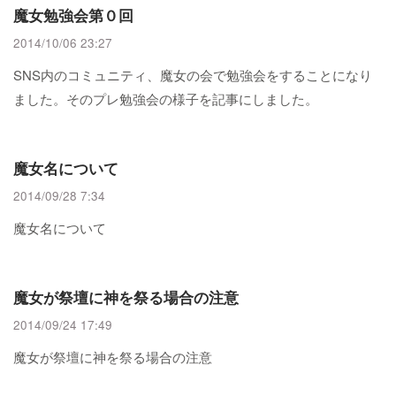
魔女勉強会第０回
2014/10/06 23:27
SNS内のコミュニティ、魔女の会で勉強会をすることになり
ました。そのプレ勉強会の様子を記事にしました。
魔女名について
2014/09/28 7:34
魔女名について
魔女が祭壇に神を祭る場合の注意
2014/09/24 17:49
魔女が祭壇に神を祭る場合の注意