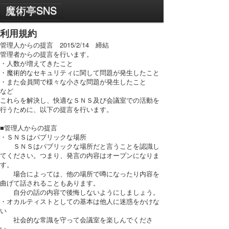
MENU
魔術亭SNS
プライバシーポリシー
利用規約
管理人からの提言 2015/2/14 締結
利用規約
管理者からの提言を行います。
・人数が増えてきたこと
・魔術的なセキュリティに関して問題が発生したこと
PC表示に切り替え
・また会員間で様々な小さな問題が発生したこと
など
これらを解決し、快適なＳＮＳ及び会議室での活動を
行うために、以下の提言を行います。
■管理人からの提言
・ＳＮＳはパブリックな場所
ＳＮＳはパブリックな場所だと言うことを認識し
てください。つまり、発言の内容はオープンになりま
す。
場合によっては、他の場所で噂になったり内容を
曲げて話されることもあります。
自分の話の内容で後悔しないようにしましょう。
・オカルティストとしての基本は他人に迷惑をかけな
い
社会的な常識を守って会議室を楽しんでくださ
い。