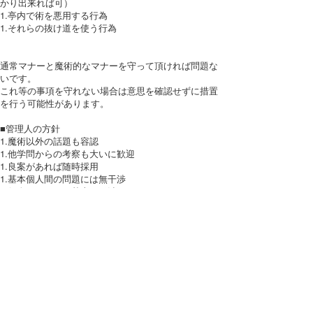
かり出来れば可）
1.亭内で術を悪用する行為
1.それらの抜け道を使う行為
通常マナーと魔術的なマナーを守って頂ければ問題な
いです。
これ等の事項を守れない場合は意思を確認せずに措置
を行う可能性があります。
■管理人の方針
1.魔術以外の話題も容認
1.他学問からの考察も大いに歓迎
1.良案があれば随時採用
1.基本個人間の問題には無干渉
1.個人コミュには基本不干渉
ルールを遵守した上で
気軽にお入り下さい。
[使用方針]