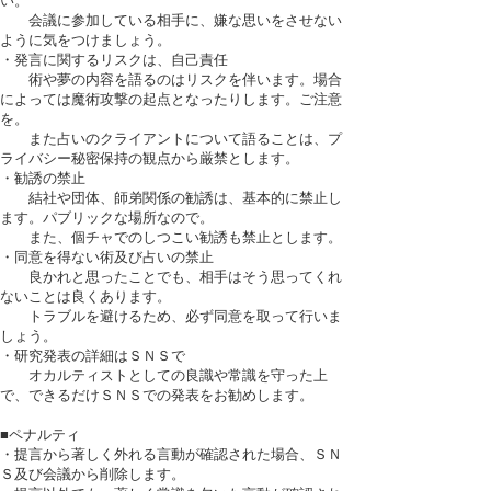
会議に参加している相手に、嫌な思いをさせない
ように気をつけましょう。
・発言に関するリスクは、自己責任
術や夢の内容を語るのはリスクを伴います。場合
によっては魔術攻撃の起点となったりします。ご注意
を。
また占いのクライアントについて語ることは、プ
ライバシー秘密保持の観点から厳禁とします。
・勧誘の禁止
結社や団体、師弟関係の勧誘は、基本的に禁止し
ます。パブリックな場所なので。
また、個チャでのしつこい勧誘も禁止とします。
・同意を得ない術及び占いの禁止
良かれと思ったことでも、相手はそう思ってくれ
ないことは良くあります。
トラブルを避けるため、必ず同意を取って行いま
しょう。
・研究発表の詳細はＳＮＳで
オカルティストとしての良識や常識を守った上
で、できるだけＳＮＳでの発表をお勧めします。
■ペナルティ
・提言から著しく外れる言動が確認された場合、ＳＮ
Ｓ及び会議から削除します。