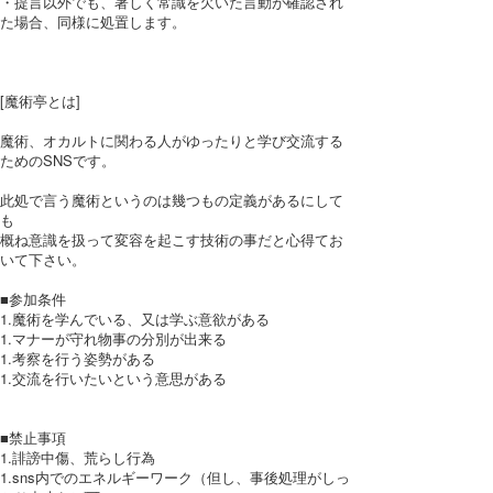
・提言以外でも、著しく常識を欠いた言動が確認され
た場合、同様に処置します。
[魔術亭とは]
魔術、オカルトに関わる人がゆったりと学び交流する
ためのSNSです。
此処で言う魔術というのは幾つもの定義があるにして
も
概ね意識を扱って変容を起こす技術の事だと心得てお
いて下さい。
■参加条件
1.魔術を学んでいる、又は学ぶ意欲がある
1.マナーが守れ物事の分別が出来る
1.考察を行う姿勢がある
1.交流を行いたいという意思がある
■禁止事項
1.誹謗中傷、荒らし行為
1.sns内でのエネルギーワーク（但し、事後処理がしっ